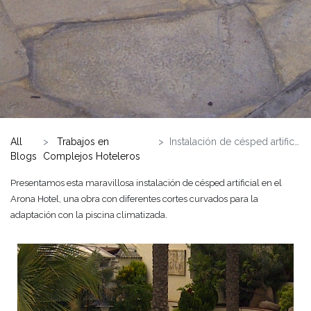
All
Trabajos en
Instalación de césped artificial en Arona Hotel
Blogs
Complejos Hoteleros
Presentamos esta maravillosa instalación de césped artificial en el
Arona Hotel, una obra con diferentes cortes curvados para la
adaptación con la piscina climatizada.