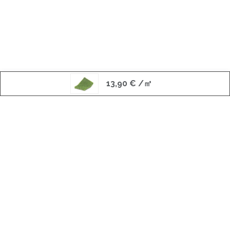
13,90
€
/㎡
INFORMACIÓN
SOCIAL
INFORMACIÓN DE CONTACTO
Copyright ©
Canarias Verde Césped Artificial S.L