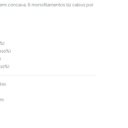
semi cóncava, 6 monofilamentos (12 cabos por
0%)
±10%)
)
±10%)
ías
as.